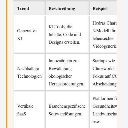
Trend
Beschreibung
Beispiel
Hedras Character-
KI-Tools, die
Generative
3-Modell für
Inhalte, Code und
KI
lebensechte
Designs erstellen.
Videogenerierung.
Innovationen zur
Startups wie
Nachhaltige
Bewältigung
Climeworks mit
Technologien
ökologischer
Fokus auf CO₂-
Herausforderungen.
Abscheidung.
Plattformen für
Vertikale
Branchenspezifische
Gesundheitswesen,
SaaS
Softwarelösungen.
Landwirtschaft
usw.