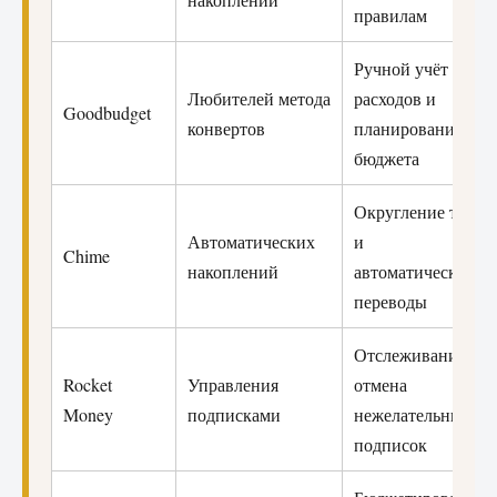
правилам
Ручной учёт
Любителей метода
расходов и
Goodbudget
конвертов
планирование
бюджета
Округление трат
Автоматических
и
Chime
накоплений
автоматические
переводы
Отслеживание и
Rocket
Управления
отмена
Money
подписками
нежелательных
подписок